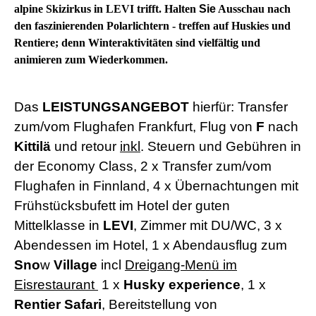
alpine Skizirkus in LEVI trifft. Halten
Sie
Ausschau nach
den faszinierenden Polarlichtern - treffen auf Huskies und
Rentiere; denn Winteraktivitäten sind vielfältig und
animieren zum Wiederkommen.
Das
LEISTUNGSANGEBOT
hierfür: Transfer
zum/vom Flughafen Frankfurt, Flug von
F
nach
Kittilä
und retour
inkl
. Steuern und Gebühren in
der Economy Class, 2 x Transfer zum/vom
Flughafen in Finnland, 4 x Übernachtungen mit
Frühstücksbufett im Hotel der guten
Mittelklasse in
LEVI
, Zimmer mit DU/WC, 3 x
Abendessen im Hotel, 1 x Abendausflug zum
Sno
w
Village
incl
Dreigang-Menü im
Eisrestaurant
1 x
Husky experience
, 1 x
Rentier Safari
, Bereitstellung von