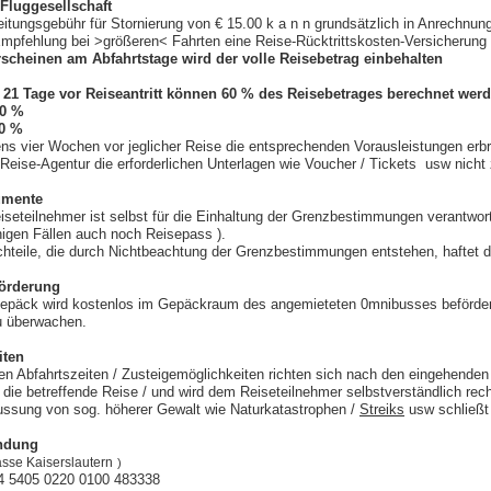
 Fluggesellschaft
itungsgebühr für Stornierung von € 15.00 k a n n grundsätzlich in Anrechnun
Empfehlung bei >größeren< Fahrten eine Reise-Rücktrittskosten-Versicherung
rscheinen am Abfahrtstage wird der volle Reisebetrag einbehalten
 21 Tage vor Reiseantritt können 60 % des Reisebetrages berechnet wer
0 %
00 %
ns vier Wochen vor jeglicher Reise die entsprechenden Vorausleistungen erb
Reise-Agentur die erforderlichen Unterlagen wie Voucher / Tickets usw nicht 
umente
eiseteilnehmer ist selbst für die Einhaltung der Grenzbestimmungen verantwort
igen Fällen auch noch Reisepass ).
chteile, die durch Nichtbeachtung der Grenzbestimmungen entstehen, haftet 
örderung
epäck wird kostenlos im Gepäckraum des angemieteten 0mnibusses befördert
u überwachen.
iten
gen Abfahrtszeiten / Zusteigemöglichkeiten richten sich nach den eingehende
r die betreffende Reise / und wird dem Reiseteilnehmer selbstverständlich rechtz
ussung von sog. höherer Gewalt wie Naturkatastrophen /
Streiks
usw schließt
ndung
sse Kaiserslautern
)
 5405 0220 0100 483338