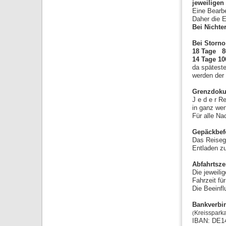
jeweiligen
Eine Bearbe
Daher die 
Bei Nichte
Bei Storno
18 Tage 8
14 Tage 1
da späteste
werden der 
Grenzdok
J e d e r R
in ganz wen
Für alle Na
Gepäckbef
Das Reiseg
Entladen z
Abfahrtsze
Die jeweili
Fahrzeit fü
Die Beeinfl
Bankverbi
Kreissparka
(
IBAN: DE14