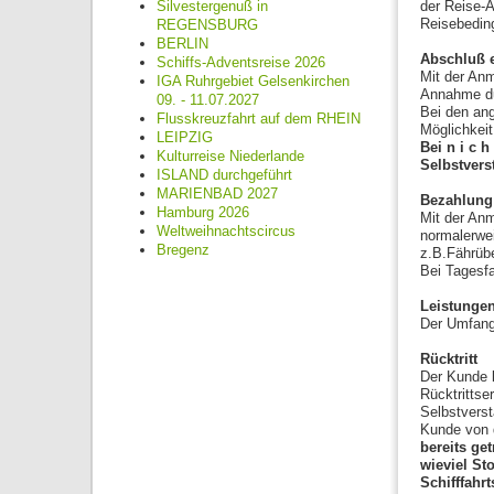
Silvestergenuß in
der Reise-A
Reisebedin
REGENSBURG
BERLIN
Abschluß e
Schiffs-Adventsreise 2026
Mit der Anm
IGA Ruhrgebiet Gelsenkirchen
Annahme du
09. - 11.07.2027
Bei den an
Flusskreuzfahrt auf dem RHEIN
Möglichkeit
LEIPZIG
Bei n i c 
Kulturreise Niederlande
Selbstvers
ISLAND durchgeführt
MARIENBAD 2027
Bezahlung
Hamburg 2026
Mit der Anm
Weltweihnachtscircus
normalerwei
Bregenz
z.B.Fährüb
Bei Tagesfa
Leistunge
Der Umfang 
Rücktritt
Der Kunde k
Rücktrittse
Selbstverst
Kunde von 
bereits ge
wieviel St
Schifffahr