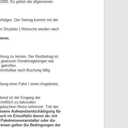
 2000. Es gelten die allgemeinen
erfolgen. Der Vertrag kommt mit der
en Sitzplatz ( Wünsche werden nach
ieren.
lung zu leisten. Der Restbetrag ist
it gewissen Sonderregelungen wie
getroffen.
nmittelbar nach Buchung fällig
ibung einer Fahrt / eines Angebotes
bend ist der Eingang der
hriftlich zu bekunden.
ebuchten Reise teilnimmt. Tritt der
essene
Aufwandsentschädigung für
uch im Einzelfalle davon ab: mit
 Paketreiseveranstalter oder die
greisen gelten die Bedingungen der