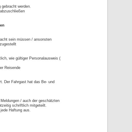
g gebracht werden.
 abzuschließen
den
racht sein müssen / ansonsten
zugestellt
lich, wie gültiger Personalausweis (
der Reisende
. Der Fahrgast hat das Be- und
n Meldungen / auch der geschätzten
eitig schriftlich mitgeteilt.
 jede Haftung aus.