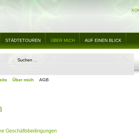
KO
STÄDTETOUREN
ÜBER MICH
AUF EINEN BLICK
eite
Über mich
AGB
B
ne Geschäftsbedingungen