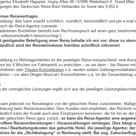
gentur Elisabeth Hagspiel, Isigny-Allee 48 / 67685 Weilerbach lt. Stand März
gungen des Deutschen Reise-Büro-Verbandes im Sinne des § 651 k
ines Reisevertrages
eldung: dies kann sowohl schriftlich, mündlich, fernmündllich und per e-mail 
rch die Reise-Agentur zustande.
gebotenen Busfahrten besteht kein Rechtsanspruch auf einen ganz bestimmt
 selbstverständlich berücksichtigt ).
h t genügender Beteiligung einer Reise behalte ich mir vor: diese zu storn
tändlich wird der Reiseteilnehmer hierüber schriftlich informiert
eldung zu Mehrtagesfahrten ist der jeweiligen Reise entsprechend: eine Anzah
se bis 4 Wochen vor Fahrtantritt zu entrichten – es sei denn – bei Reisen m
erfahrten oder
Theater-Konzertkarten
o.ä. werden andere Zahlungsmodalitäten 
hrten – vor allen Dingen Musical-/ Konzertfahrten u.ä. ist der Gesamtbetrag u
n
der vertraglichen Leistungen ergibt sich aus der jeweiligen Leistungsbeschre
ann jederzeit vor Reisebeginn von der gebuchten Reise zurücktreten. Maßge
rklärung beim Reiseveranstalter. Dem Kunden wird empfohlen, den Rücktritt sc
ändlich kann der Kunde auch eine Ersatzperson benennen, die für ihn an der g
der gebuchten Reise ganz zurück,
so kann die Reise-Agentur eine angem
troffene Reisevorbereitungen / -Vorauszahlungen verlangen. Dies hängt a
orno-/ Bearbeitungskosten das gebuchte Hotel, die jeweilige Agentur, der
tslinie für die „Nichtbelegung“ in Rechnung stellt. Bei sog. Zubucherflu