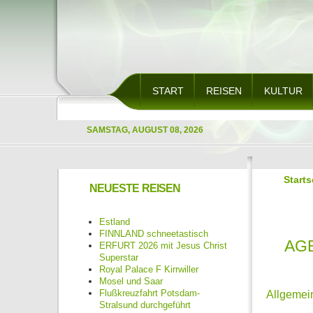
START
REISEN
KULTUR
SAMSTAG, AUGUST 08, 2026
Starts
NEUESTE REISEN
Estland
FINNLAND schneetastisch
AG
ERFURT 2026 mit Jesus Christ
Superstar
Royal Palace F Kirrwiller
Mosel und Saar
Flußkreuzfahrt Potsdam-
Allgemei
Stralsund durchgeführt